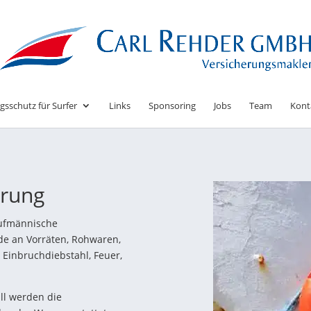
gsschutz für Surfer
Links
Sponsoring
Jobs
Team
Kont
erung
aufmännische
de an Vorräten, Rohwaren,
 Einbruchdiebstahl, Feuer,
ll werden die